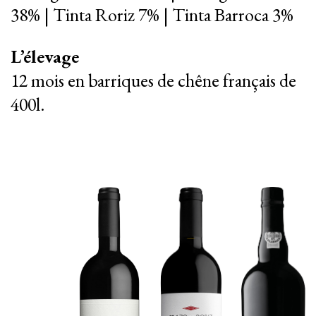
38% | Tinta Roriz 7% | Tinta Barroca 3%
L’élevage
12 mois en barriques de chêne français de
400l.
|
|
PT
EN
FR