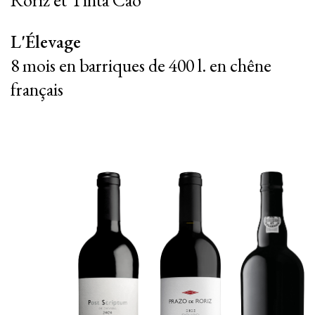
L'Élevage
8 mois en barriques de 400 l. en chêne
français
|
|
PT
EN
FR