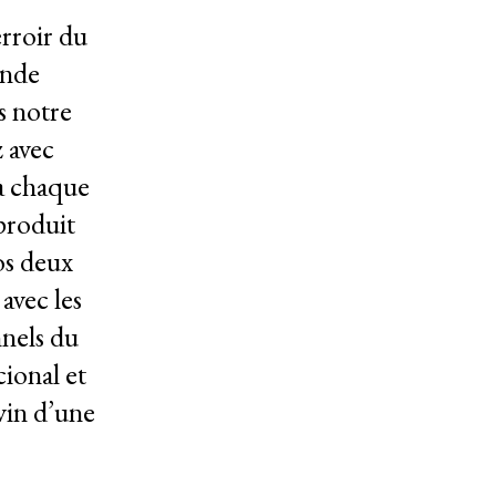
erroir du
ande
s notre
 avec
à chaque
 produit
os deux
avec les
nnels du
ional et
vin d’une