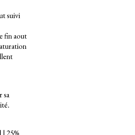
ut suivi
e fin aout
maturation
llent
r sa
ité.
 | 25%