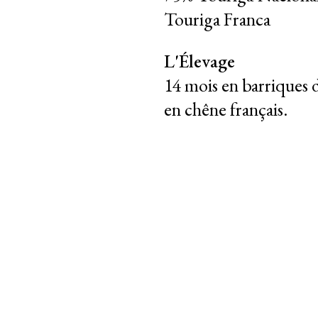
Touriga Franca
L'Élevage
14 mois en barriques d
en chêne français.
|
|
PT
EN
FR