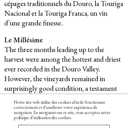
cépages traditionnels du Douro, la Touriga
Nacional et la Touriga Franca, un vin
|
|
PT
EN
FR
d’une grande finesse.
Le Millésime
The three months leading up to the
harvest were among the hottest and driest
ever recorded in the Douro Valley.
However, the vineyards remained in
surprisingly good condition, a testament
to their resilience and adaptability to harsh
Notre site web utilise des cookies afin de fonctionner
conditions.
correctement et d'améliorer votre expérience de
navigation. En naviguant sur ce site, vous acceptez notre
politique d’utilisation des cookies.
Le Vin